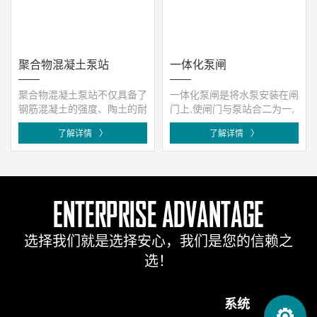
聚合物混凝土泵站
一体化泵闸
聚合物混凝土泵站不仅具备了
一体化泵闸是将水泵安装在闸
钢筋混凝土的强度、陶土的耐
门上,使闸门与泵站合二为一,
蚀性及玻璃钢的弹性等优点,
结构简单,操作方便。水泵与
了解详情
〉
了解详情
〉
而且···
闸门···
选择我们就是选择安心，我们是您的信赖之
选！
系统