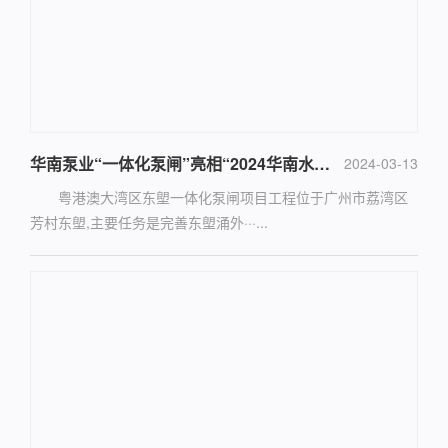
华南泵业“一体化泵闸”亮相“2024华南水环境大会”
2024-03-13
粤港澳大湾区东塱一体化泵闸项目工程位于广州市荔湾区
芳村东塱,主要任务是完善东塱涌外···...