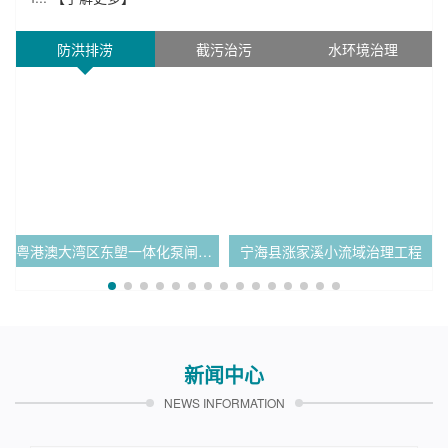
防洪排涝
截污治污
水环境治理
西南涌中心城区段截污工程
粤港澳大湾区东塱一体化泵闸项目
宁海县涨家溪小流域治理工程
东莞市黄江镇大冚渠地埋式提升泵站工程
新闻中心
NEWS INFORMATION