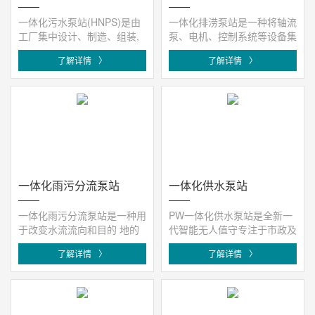
一体化污水泵站(HNPS)是由
一体化排涝泵站是一种将轴流
工厂集中设计、制造、组装,
泵、电机、控制系统等设备集
然后运送至现场安装的整套设
成在一个整体结构中的泵站。
了解详情
〉
了解详情
〉
备。采···
相···
一体化雨污分流泵站
一体化供水泵站
一体化雨污分流泵站是一种用
PW一体化供水泵站是全新一
于改变水流流向和目的 地的
代智能无人值守专注于市政及
智慧截流设备,设置于合流制
二次供水的一体化地埋式预制
了解详情
〉
了解详情
〉
管道···
泵站···