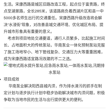
生活。
宋康西路是城区旧路改造工程，起点位于富贵路，终
点至湖景路，全长
285米，该道路肩负着西湖片区和县一中
5000多名师生出行的交通重任。宋康西路升级改造将会解
决“水浸街”现象，对改善县城交通环境、优化城区布局、提
升城市形象具有重要的意义。
考虑到项目地处交通要道，通行人员繁多，比起施工时间
长、占地面积大的传统泵站，
华南泵业
一体化预制泵站克服
了施工场地窄小、地下管线复杂、交通压力大等重重困难，
成为宋康西路适宜路况改建的不二之选。
项目成效
华南泵业
解决阳西县城内涝，作为排水清污的抓手在制
定计划与逐步执行计划中稳步协助解决城市内涝问题，积极
争取为当地市民的生活与出行提供更大的便利。