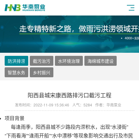
防洪排涝
截污治污
水环境治理
海绵城市建设
智慧水务
乡村振兴
阳西县城宋康西路排污口截污工程
发布时间：2022-11-09 15:36:46
人气：5284
作者：华南泵业
项目背景
每逢雨季，阳西县城不少路段内涝积水，出现“水浸街”
“下雨看海”“逢雨开船”“水中漂移”等现象影响交通出行及市民