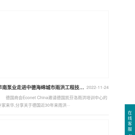
华南泵业走进中德海绵城市雨洪工程技术研讨会
2022-11-24
德国商会Econet China邀请德国凯芬洛雨洪培训中心的
专家来华,分享关于德国近30年来雨洪···
在
线
客
服