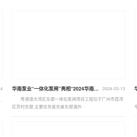
华南泵业“一体化泵闸”亮相“2024华南水环境大会”
24
2024-03-13
粤港澳大湾区东塱一体化泵闸项目工程位于广州市荔湾
区芳村东塱,主要任务是完善东塱涌外···