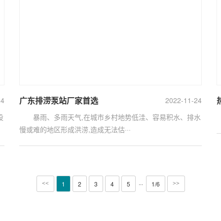
广东排涝泵站厂家首选
24
2022-11-24
设
暴雨、多雨天气,在城市乡村地势低洼、容易积水、排水
慢或难的地区形成洪涝,造成无法估···
···
1
2
3
4
5
1/6
<<
>>