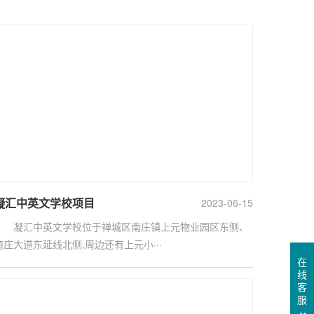
凝汇中英文学校项目
2023-06-15
凝汇中英文学校位于禅城区南庄镇上元物业园区东侧、
南庄大道东延线北侧,周边还有上元小···
在
线
客
服