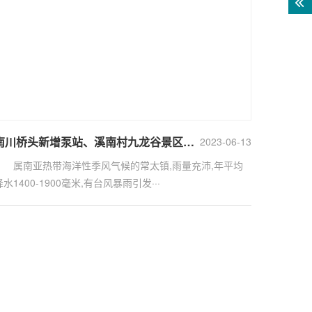
南川桥头新增泵站、溪南村九龙谷景区污水提升设备及基础设施 建设采购项目
2023-06-13
属南亚热带海洋性季风气候的常太镇,雨量充沛,年平均
降水1400-1900毫米,有台风暴雨引发···