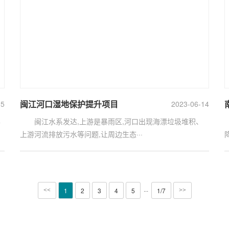
闽江河口湿地保护提升项目
15
2023-06-14
县
闽江水系发达,上游是暴雨区,河口出现海漂垃圾堆积、
上游河流排放污水等问题,让周边生态···
···
1
2
3
4
5
1/7
<<
>>