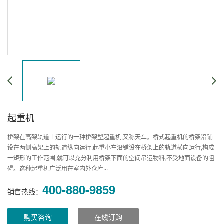
起重机
桥架在高架轨道上运行的一种桥架型起重机,又称天车。桥式起重机的桥架沿铺
设在两侧高架上的轨道纵向运行,起重小车沿铺设在桥架上的轨道横向运行,构成
一矩形的工作范围,就可以充分利用桥架下面的空间吊运物料,不受地面设备的阻
碍。这种起重机广泛用在室内外仓库···
400-880-9859
销售热线：
购买咨询
在线订购