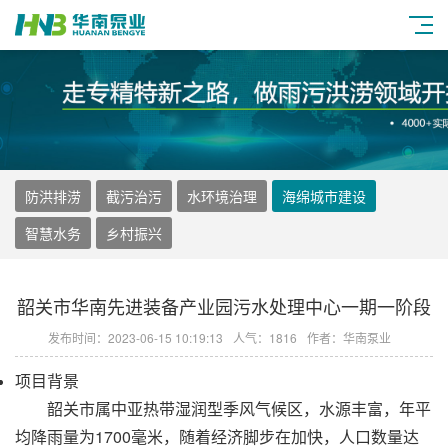
防洪排涝
截污治污
水环境治理
海绵城市建设
智慧水务
乡村振兴
韶关市华南先进装备产业园污水处理中心一期一阶段
发布时间：2023-06-15 10:19:13
人气：1816
作者：华南泵业
项目背景
韶关市属中亚热带湿润型季风气候区，水源丰富，年平
均降雨量为1700毫米，随着经济脚步在加快，人口数量达