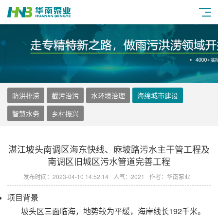
防洪排涝
截污治污
水环境治理
海绵城市建设
智慧水务
乡村振兴
湛江坡头南调区海东快线、麻坡路污水主干管工程及
南调区旧城区污水管道完善工程
发布时间：2023-04-10 14:52:14
人气：2021
作者：华南泵业
项目背景
坡头区三面临海，地势较为平缓，海岸线长192千米。