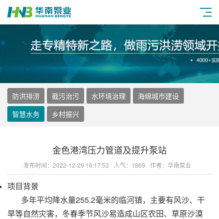
防洪排涝
截污治污
水环境治理
海绵城市建设
智慧水务
乡村振兴
金色港湾压力管道及提升泵站
发布时间：2022-12-29 16:17:53
人气：1869
作者：华南泵业
项目背景
多年平均降水量255.2毫米的临河镇，主要有风沙、干
旱等自然灾害，冬春季节风沙易造成山区农田、草原沙漠