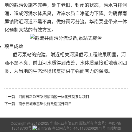
地的截污设施不完善，处于老旧、封闭的状态，污水直排河
涌，造成河涌水体黑臭，近岸水质自净能力下降。为确保南
屏镇附近河道不黑不臭，做好雨污分流，
华南泵业
带来一体
化预制泵站的有效方案。
项目成效
截污泵站的完建，附近相关河涌截污工程效果明显，河
涌不黑不臭，前山河水质得到改善，水体质量接近地表水四
类，为当地的生态环境修复提供了强而有力的保障。
上一篇：河南省新郑市梨河镇镇区一体化预制泵站项目
下一篇：南乐县城市基础设施改造提升项目
Copyright @ 2012-2025 华南泵业有限公司 版权所有
备案号：粤ICP备
13018703号
粤公网安备：44011302002071号
网站地图