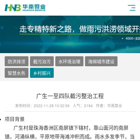
防洪排涝
截污治污
水环境治理
海绵城市建设
智慧水务
乡村振兴
广生一至四队截污整治工程
发布时间：2022-11-28 10:32:56
人气：2184
作者：华南泵业
项目背景
广生村是珠海香洲区南屏镇下辖村，靠山面河的南屏
镇，河涌纵横，平原地带海滩冲积而成。雨水多发季节，当