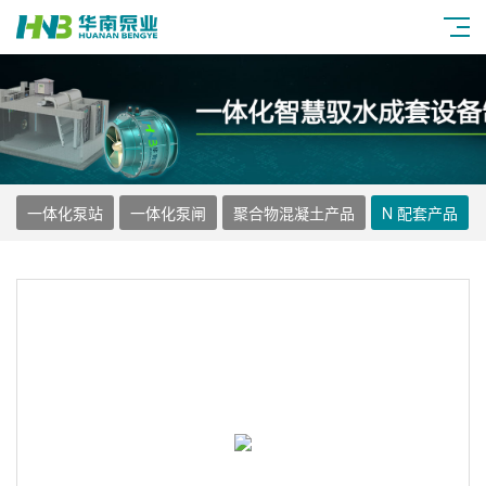
一体化泵站
一体化泵闸
聚合物混凝土产品
N 配套产品